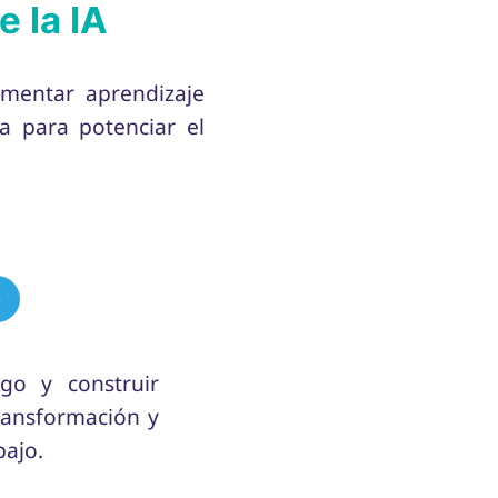
e la IA
omentar aprendizaje
a para potenciar el
m
go y construir
transformación y
bajo.