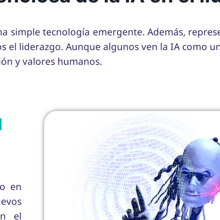
es una simple tecnología emergente. Además, repres
l liderazgo. Aunque algunos ven la IA como una
ión y valores humanos.
Basado en un artículo publicado en la revista MED Médicos al Día, Edición N° 6, Diciembre 2024
l
do en
uevos
n el